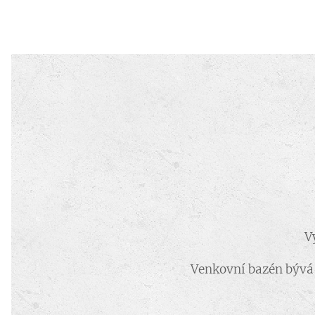
V
Venkovní bazén bývá 