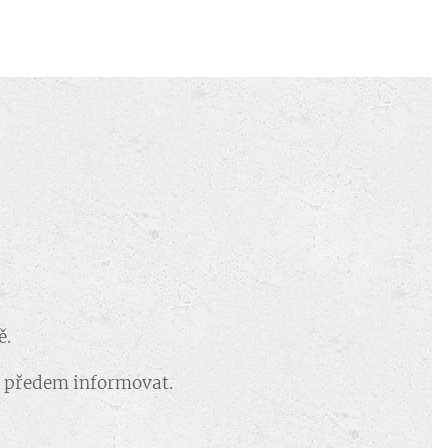
ě.
se předem informovat.