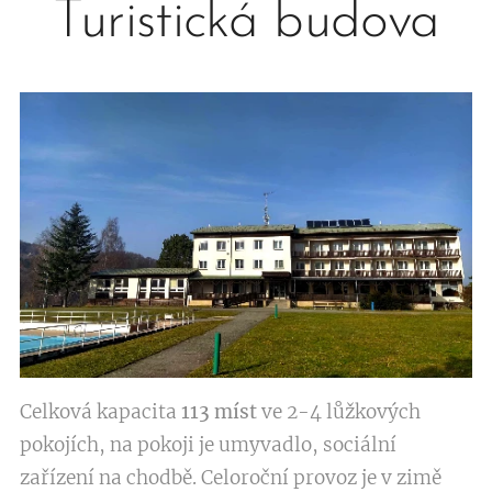
Turistická budova
Celková kapacita
113 míst
ve 2-4 lůžkových
pokojích, na pokoji je umyvadlo, sociální
zařízení na chodbě. Celoroční provoz je v zimě