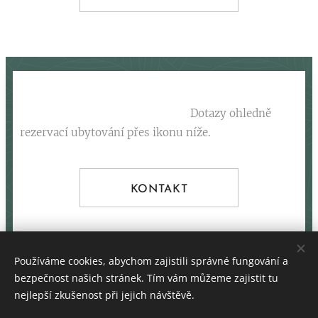
Dotazy ohledně
rezervací ubytování přes ikonu níže.
KONTAKT
Používáme cookies, abychom zajistili správné fungování a
bezpečnost našich stránek. Tím vám můžeme zajistit tu
REVIKA, s.r.o.
nejlepší zkušenost při jejich návštěvě.
© 2022