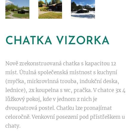
CHATKA VIZORKA
Nově zrekonstruovaná chatka s kapacitou 12
míst. Útulná společenská místnost s kuchyní
(myčka, mirkrovlnná trouba, indukční deska,
lednice), 2x koupelna s wc, pračka. V chatce 3x 4
lůžkový pokoj, kde v jednom z nich je
dvoupatrová postel. Chatku lze pronajímat
celoročně. Venkovní posezení pod přístřeškem u
chaty.